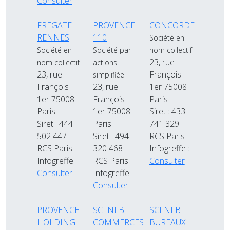
Consulter
FREGATE
PROVENCE
CONCORDE
RENNES
110
Société en
Société en
Société par
nom collectif
23, rue
nom collectif
actions
23, rue
François
simplifiée
François
23, rue
1er 75008
1er 75008
François
Paris
Paris
1er 75008
Siret : 433
Siret : 444
Paris
741 329
502 447
Siret : 494
RCS Paris
RCS Paris
320 468
Infogreffe :
Infogreffe :
RCS Paris
Consulter
Consulter
Infogreffe :
Consulter
PROVENCE
SCI NLB
SCI NLB
HOLDING
COMMERCES
BUREAUX