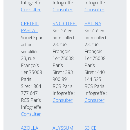
Infogreffe :
Infogreffe :
Infogreffe :
Consulter
Consulter
Consulter
CRETEIL
SNC CITEFI
BALINA
PASCAL
Société en
Société en
Société par
nom collectif
nom collectif
23, rue
23, rue
actions
François
François
simplifiée
23, rue
1er 75008
1er 75008
François
Paris
Paris
1er 75008
Siret : 383
Siret : 440
Paris
900 891
144 525
Siret : 804
RCS Paris
RCS Paris
777 647
Infogreffe :
Infogreffe :
RCS Paris
Consulter
Consulter
Infogreffe :
Consulter
AZOLLA
ALYSSUM
53 CE