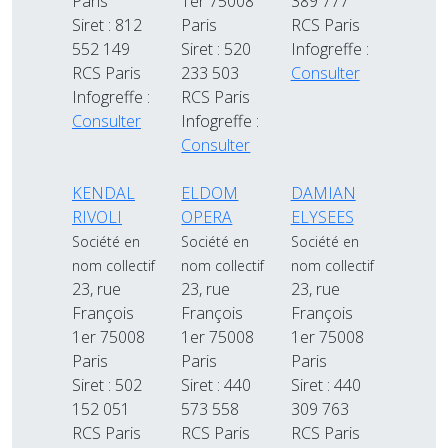
Paris
1er 75008
389 777
Siret : 812
Paris
RCS Paris
552 149
Siret : 520
Infogreffe :
RCS Paris
233 503
Consulter
Infogreffe :
RCS Paris
Consulter
Infogreffe :
Consulter
KENDAL
ELDOM
DAMIAN
RIVOLI
OPERA
ELYSEES
Société en
Société en
Société en
nom collectif
nom collectif
nom collectif
23, rue
23, rue
23, rue
François
François
François
1er 75008
1er 75008
1er 75008
Paris
Paris
Paris
Siret : 502
Siret : 440
Siret : 440
152 051
573 558
309 763
RCS Paris
RCS Paris
RCS Paris