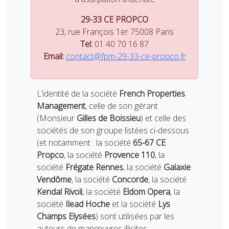
29-33 CE PROPCO
23, rue François 1er 75008 Paris
Tel:
01 40 70 16 87
Email:
contact@fpm-29-33-ce-propco.fr
L’identité de la société
French Properties
Management
, celle de son gérant
(Monsieur
Gilles de Boissieu
) et celle des
sociétés de son groupe listées ci-dessous
(et notamment : la société
65-67 CE
Propco
, la société
Provence 110
, la
société
Frégate Rennes
, la société
Galaxie
Vendôme
, la société
Concorde
, la société
Kendal Rivoli
, la société
Eldom Opera
, la
société
Ilead Hoche
et la société
Lys
Champs Elysées
) sont utilisées par les
auteurs de manœuvres illicites