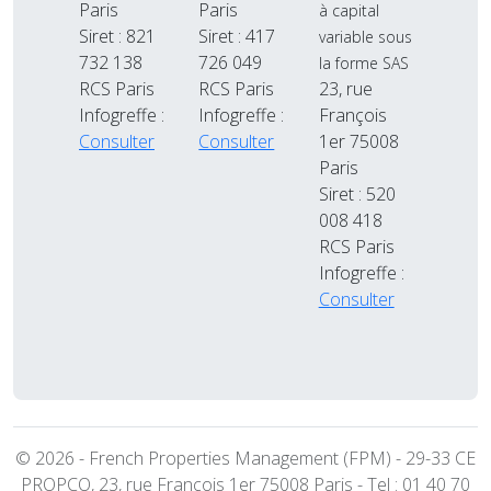
Paris
Paris
à capital
Siret : 821
Siret : 417
variable sous
732 138
726 049
la forme SAS
RCS Paris
RCS Paris
23, rue
Infogreffe :
Infogreffe :
François
Consulter
Consulter
1er 75008
Paris
Siret : 520
008 418
RCS Paris
Infogreffe :
Consulter
© 2026 - French Properties Management (FPM) - 29-33 CE
PROPCO, 23, rue François 1er 75008 Paris - Tel : 01 40 70