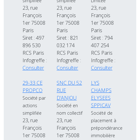
simplifiée
simplifiée
Limitée
23, rue
23, rue
23, rue
François
François
François
1er 75008
1er 75008
1er 75008
Paris
Paris
Paris
Siret : 497
Siret : 821
Siret : 794
896 530
032 174
407 254
RCS Paris
RCS Paris
RCS Paris
Infogreffe :
Infogreffe :
Infogreffe :
Consulter
Consulter
Consulter
29-33 CE
SNC DU 52
LYS
PROPCO
RUE
CHAMPS
D’ANJOU
ELYSEES
Société par
SPPICAV
actions
Société en
simplifiée
nom collectif
Société de
23, rue
23, rue
placement à
François
François
prépondérance
1er 75008
1er 75008
immobilière