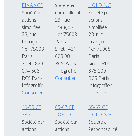
FINANCE
HOLDING
Société en
Société par
nom collectif
Société par
23, rue
actions
actions
François
simplifiée
simplifiée
23, rue
1er 75008
23, rue
François
Paris
François
1er 75008
Siret : 431
1er 75008
Paris
628 981
Paris
Siret : 820
RCS Paris
Siret : 814
074 508
Infogreffe :
875 209
RCS Paris
Consulter
RCS Paris
Infogreffe :
Infogreffe :
Consulter
Consulter
49-53 CE
65-67 CE
65-67 CE
SAS
TOPCO
HOLDING
Société par
Société par
Société à
actions
actions
Responsabilité