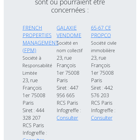
sont ou pourraient être
concernées :
FRENCH
GALAXIE
65-67 CE
PROPERTIES
VENDOME
PROPCO
MANAGEMENT
Société en
Société civile
(FPM)
nom collectif
immobilière
23, rue
23, rue
Société à
François
François
Responsabilité
1er 75008
1er 75008
Limitée
23, rue
Paris
Paris
François
Siret : 447
Siret : 442
1er 75008
956 665
576 203
Paris
RCS Paris
RCS Paris
Siret : 444
Infogreffe :
Infogreffe :
328 207
Consulter
Consulter
RCS Paris
Infogreffe :