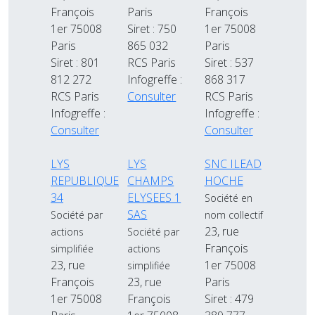
François
Paris
François
1er 75008
Siret : 750
1er 75008
Paris
865 032
Paris
Siret : 801
RCS Paris
Siret : 537
812 272
Infogreffe :
868 317
RCS Paris
Consulter
RCS Paris
Infogreffe :
Infogreffe :
Consulter
Consulter
LYS
LYS
SNC ILEAD
REPUBLIQUE
CHAMPS
HOCHE
34
ELYSEES 1
Société en
SAS
Société par
nom collectif
23, rue
actions
Société par
François
simplifiée
actions
23, rue
1er 75008
simplifiée
François
23, rue
Paris
1er 75008
François
Siret : 479